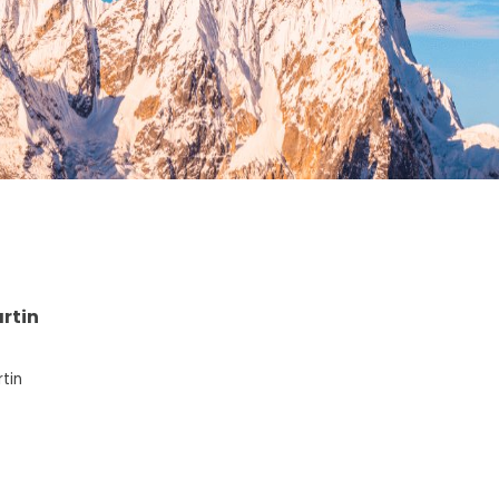
artin
tin