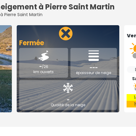
igement à Pierre Saint Martin
 à Pierre Saint Martin
Ven
Fermée
-
/26
---
km ouverts
épaisseur de neige
S
-
Qualité de la neige