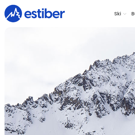
Ski
B