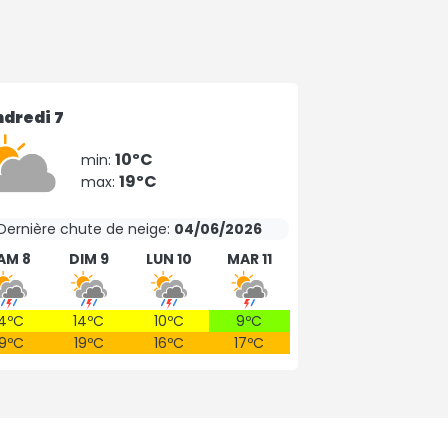
dredi 7
10ºC
min:
19ºC
max:
Dernière chute de neige:
04/06/2026
AM 8
DIM 9
LUN 10
MAR 11
14ºC
14ºC
10ºC
9ºC
19ºC
19ºC
16ºC
17ºC