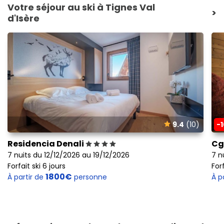
Votre séjour au ski à Tignes Val
>
d'Isère
9.4
(10)
-
Residencia Denali
Cg
7 nuits du 12/12/2026 au 19/12/2026
7 n
Forfait ski 6 jours
Forf
1800€
À partir de
personne
À p