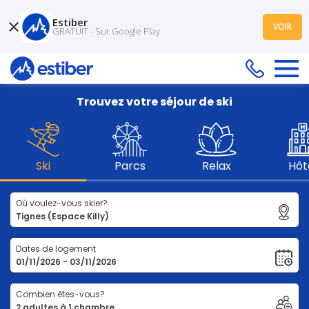
Estiber
VOIR
GRATUIT - Sur Google Play
Trouvez votre séjour de ski
Ski
Parcs
Relax
Hôt
Où voulez-vous skier?
Dates de logement
Combien êtes-vous?