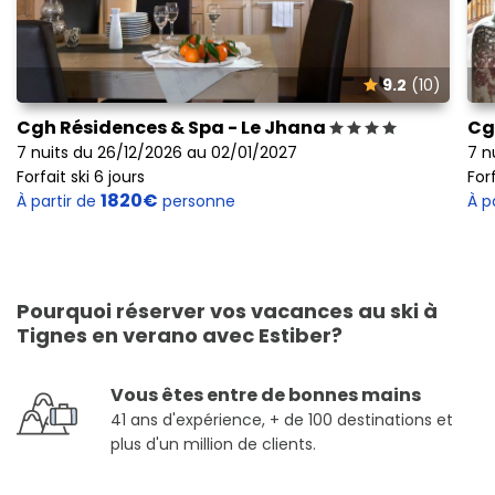
9.2
(10)
Cgh Résidences & Spa - Le Jhana
Cg
7 nuits du 26/12/2026 au 02/01/2027
7 n
Forfait ski 6 jours
Forf
1820€
À partir de
personne
À p
Pourquoi réserver vos vacances au ski à
Tignes en verano avec Estiber?
Vous êtes entre de bonnes mains
41 ans d'expérience, + de 100 destinations et
plus d'un million de clients.