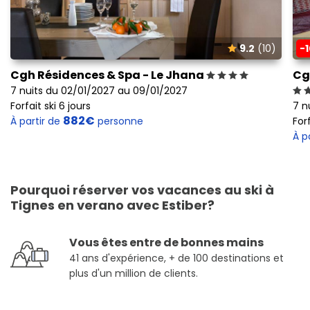
9.2
(10)
-
Cgh Résidences & Spa - Le Jhana
Cg
7 nuits du 02/01/2027 au 09/01/2027
Forfait ski 6 jours
7 n
882€
À partir de
personne
Forf
À p
Pourquoi réserver vos vacances au ski à
Tignes en verano avec Estiber?
Vous êtes entre de bonnes mains
41 ans d'expérience, + de 100 destinations et
plus d'un million de clients.