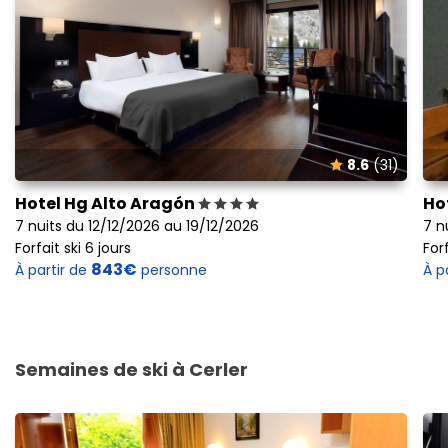
8.6
(31)
Hotel Hg Alto Aragón
Ho
7 nuits du 12/12/2026 au 19/12/2026
7 n
Forfait ski 6 jours
Forf
843€
À partir de
personne
À p
Semaines de ski à Cerler