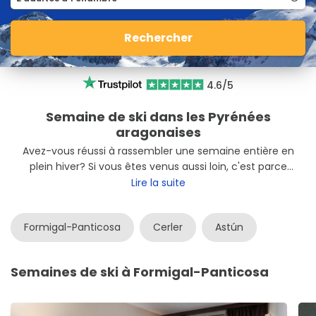
Rechercher
4.6/5
Semaine de ski dans les Pyrénées
aragonaises
Avez-vous réussi à rassembler une semaine entière en
plein hiver? Si vous êtes venus aussi loin, c'est parce
que vous recherchez des
offres de ski pendant la
Lire la suite
semaine dans les Pyrénées aragonaises.
Vous avez
de la chance! Apprenez à connaître
les meilleurs
Formigal-Panticosa
Cerler
Astún
forfaits d'hébergement ainsi que le forfait
dans les
gares principales: Formigal-Panticosa, Cerler,
Candanchú et Astún. Laissez-vous séduire par les
Semaines de ski à Formigal-Panticosa
paysages spectaculaires qui entourent les pistes de ski
aragonaises.