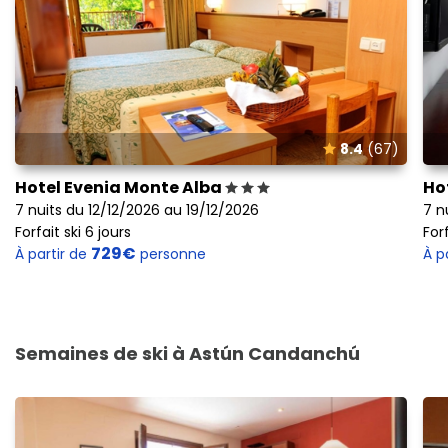
8.4
(67)
Hotel Evenia Monte Alba
Ho
7 nuits du 12/12/2026 au 19/12/2026
7 n
Forfait ski 6 jours
Forf
729€
À partir de
personne
À p
Semaines de ski à Astún Candanchú