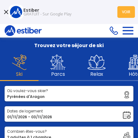
Estiber
VOIR
GRATUIT - Sur Google Play
Trouvez votre séjour de ski
Ski
Parcs
Relax
Hôt
Où voulez-vous skier?
Dates de logement
Combien êtes-vous?