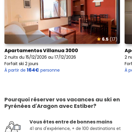
6.5
(17)
Apartamentos Villanua 3000
Ap
2 nuits du 15/12/2026 au 17/12/2026
2 n
Forfait ski 2 jours
Forf
164€
À partir de
personne
À p
Pourquoi réserver vos vacances au ski en
Pyrénées d'Aragon avec Estiber?
Vous êtes entre de bonnes mains
41 ans d'expérience, + de 100 destinations et