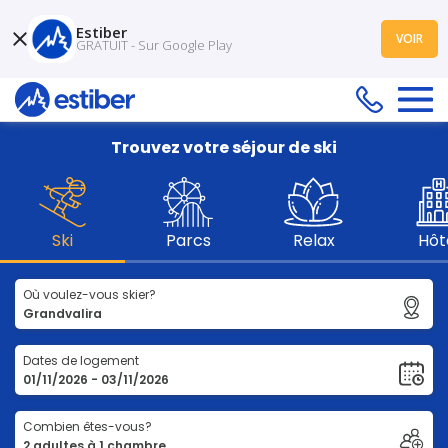
Estiber
VOIR
GRATUIT - Sur Google Play
Trouvez votre séjour de ski
Ski
Parcs
Relax
Hôt
Où voulez-vous skier?
Dates de logement
Combien êtes-vous?