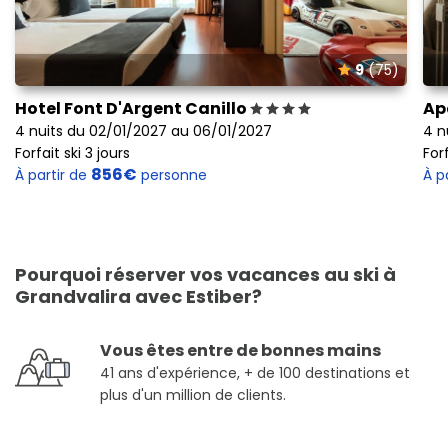
9
(75)
Hotel Font D'Argent Canillo
Ap
4 nuits du 02/01/2027 au 06/01/2027
4 n
Forfait ski 3 jours
Forf
856€
À partir de
personne
À p
Pourquoi réserver vos vacances au ski à
Grandvalira avec Estiber?
Vous êtes entre de bonnes mains
41 ans d'expérience, + de 100 destinations et
plus d'un million de clients.