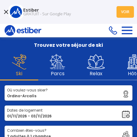
Estiber
VOIR
GRATUIT - Sur Google Play
Trouvez votre séjour de ski
Ski
Parcs
Relax
Hôt
Où voulez-vous skier?
Dates de logement
Combien êtes-vous?