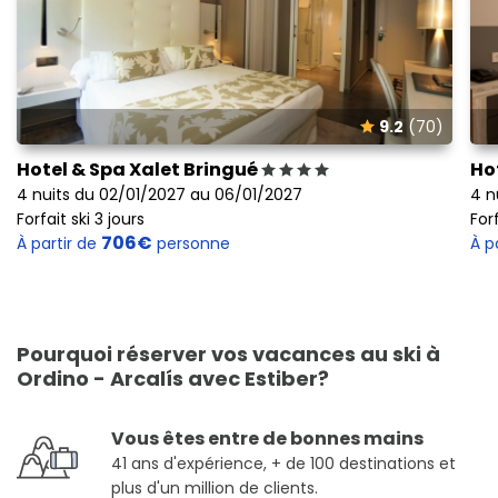
9.2
(70)
Hotel & Spa Xalet Bringué
Ho
4 nuits du 02/01/2027 au 06/01/2027
4 n
Forfait ski 3 jours
Forf
706€
À partir de
personne
À p
Pourquoi réserver vos vacances au ski à
Ordino - Arcalís avec Estiber?
Vous êtes entre de bonnes mains
41 ans d'expérience, + de 100 destinations et
plus d'un million de clients.