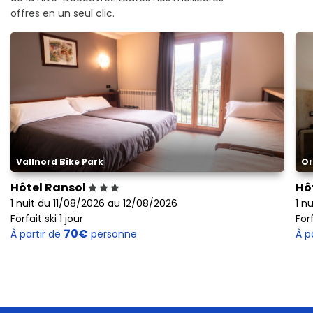
offres en un seul clic.
Vallnord Bike Park
Or
Hôtel Ransol
Hô
1 nuit du 11/08/2026 au 12/08/2026
1 n
Forfait ski 1 jour
Forf
70€
À partir de
personne
À p