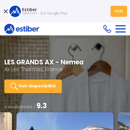
Estiber
VOIR
GRATUIT - Sur Google Play
LES GRANDS AX - Nemea
Ax Les Thermes, France
Voir disponibilité
9.3
8 evaluations /