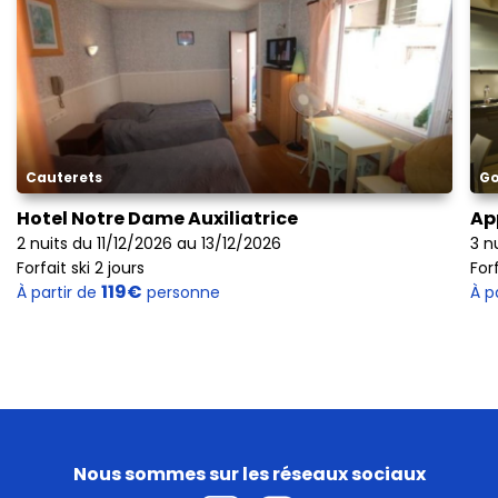
Cauterets
Go
Hotel Notre Dame Auxiliatrice
Ap
2 nuits du 11/12/2026 au 13/12/2026
3 n
Forfait ski 2 jours
Forf
119€
À partir de
personne
À p
Nous sommes sur les réseaux sociaux