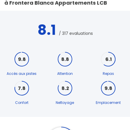
à Frontera Blanca Appartements LCB
8.1
/ 317 evaluations
9.8
8.8
6.1
Accès aux pistes
Attention
Repas
7.8
8.2
9.8
Confort
Nettoyage
Emplacement