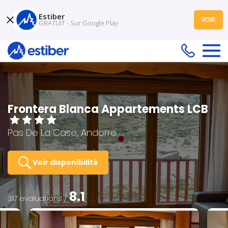
Estiber
VOIR
GRATUIT - Sur Google Play
Frontera Blanca Appartements LCB
Pas De La Case, Andorre
Voir disponibilité
8.1
317 evaluations /