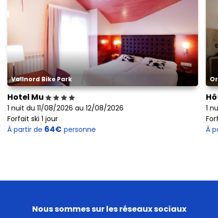
Vallnord Bike Park
Or
Hotel Mu
Hô
1 nuit du 11/08/2026 au 12/08/2026
1 n
Forfait ski 1 jour
Forf
64€
À partir de
personne
À p
Nous sommes sur les réseaux sociaux