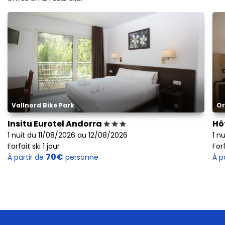
Vallnord Bike Park
Or
Insitu Eurotel Andorra
Hô
1 nuit du 11/08/2026 au 12/08/2026
1 n
Forfait ski 1 jour
Forf
70€
À partir de
personne
À p