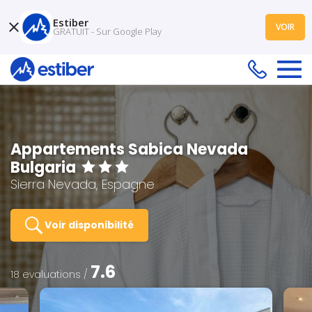
Estiber
VOIR
GRATUIT - Sur Google Play
Appartements Sabica Nevada
Bulgaria
Sierra Nevada, Espagne
Voir disponibilité
7.6
18 evaluations /