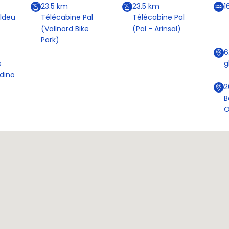
23.5
km
23.5
km
1
ldeu
Télécabine Pal
Télécabine Pal
(Vallnord Bike
(Pal - Arinsal)
Park)
6
s
g
rdino
2
B
O