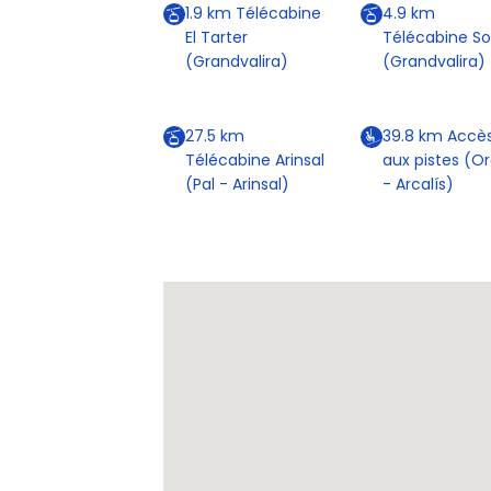
1.9
km
Télécabine
4.9
km
El Tarter
Télécabine So
(Grandvalira)
(Grandvalira)
27.5
km
39.8
km
Accè
Télécabine Arinsal
aux pistes (O
(Pal - Arinsal)
- Arcalís)