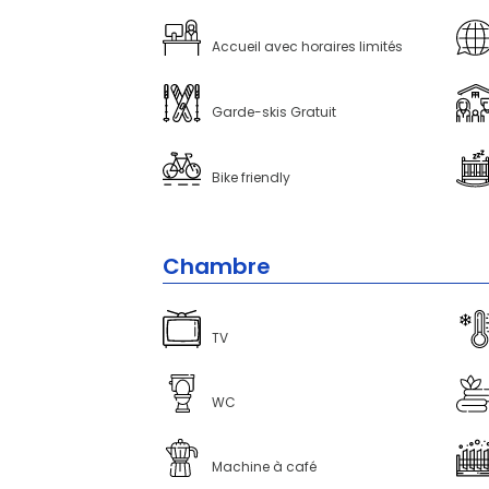
Accueil avec horaires limités
Garde-skis Gratuit
Bike friendly
Chambre
TV
WC
Machine à café