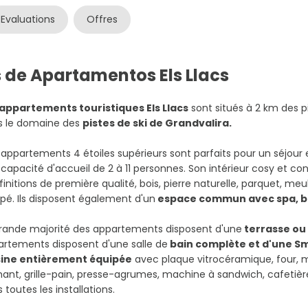
Evaluations
Offres
s de Apartamentos Els Llacs
 appartements touristiques Els Llacs
sont situés à 2 km des p
s le domaine des
pistes de ski de Grandvalira.
appartements 4 étoiles supérieurs sont parfaits pour un séjour 
capacité d'accueil de 2 à 11 personnes. Son intérieur cosy et c
finitions de première qualité, bois, pierre naturelle, parquet, m
pé. Ils disposent également d'un
espace commun avec spa, bie
grande majorité des appartements disposent d'une
terrasse ou 
rtements disposent d'une salle de
bain complète et d'une S
sine entièrement équipée
avec plaque vitrocéramique, four, mi
ant, grille-pain, presse-agrumes, machine à sandwich, cafetière N
 toutes les installations.