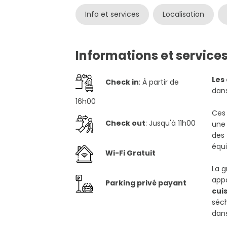
Info et services
Localisation
Informations et service
Les
Check in
: À partir de
dan
16h00
Ces 
Check out
: Jusqu'à 11h00
une 
des 
équi
Wi-Fi Gratuit
La 
appa
Parking privé payant
cui
séch
dans