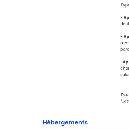
Typo
- A
doub
- A
matr
para
-Ap
cham
salo
Taxe
*Les
Hébergements