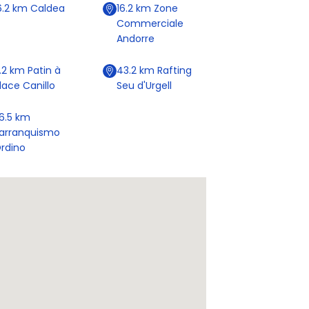
6.2
km
Caldea
16.2
km
Zone
Commerciale
Andorre
.2
km
Patin à
43.2
km
Rafting
lace Canillo
Seu d'Urgell
6.5
km
arranquismo
rdino