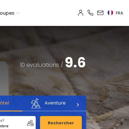
oupes
FRA
9.6
10 evaluations /
ôtel
Aventure
us?
Rechercher