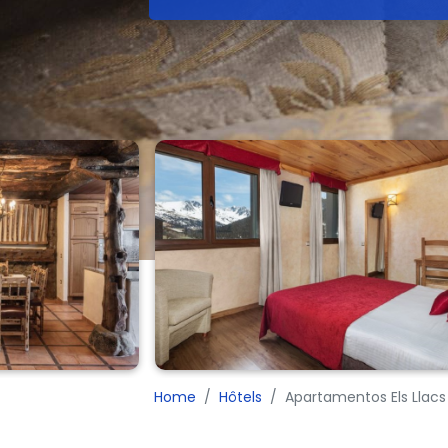
Home
Hôtels
Apartamentos Els Llacs 