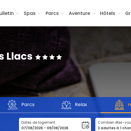
ulletin
Spas
Parcs
Aventure
Hôtels
Gr
s Llacs
e
Parcs
Relax
H
Dates de logement
Combien êtes-vo