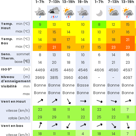
1-7h
7-13h
13-19h
19-1h
1-7h
7-13h
13-19h
Temp.
min (ºC)
9
13
12
10
8
12
15
Haut
max (ºC)
12
15
14
13
10
17
16
Temp.
min (ºC)
14
18
17
14
11
18
21
Bas
max (ºC)
17
21
19
17
15
23
23
Sens.
sommet
8
13
12
10
6
14
16
Therm.
(ºC)
base (ºC)
14
20
18
16
11
21
23
ISO 0º
(m)
4469
4315
4460
4546
4606
4590
4597
Niveau
(m)
3969
3815
3960
4046
-
-
4097
d'enneigement
Bonne
Bonne
Bonne
Basse
Bonne
Bonne
Bonne
Visibilité
min
Bonne
Bonne
Bonne
Bonne
Bonne
Bonne
Bonne
max
Vent en Haut
22
18
11
14
22
14
7
vitesse (km/h)
29
29
11
22
25
22
11
rafale (km/h)
Vent en bas
18
11
11
4
18
14
7
vitesse (km/h)