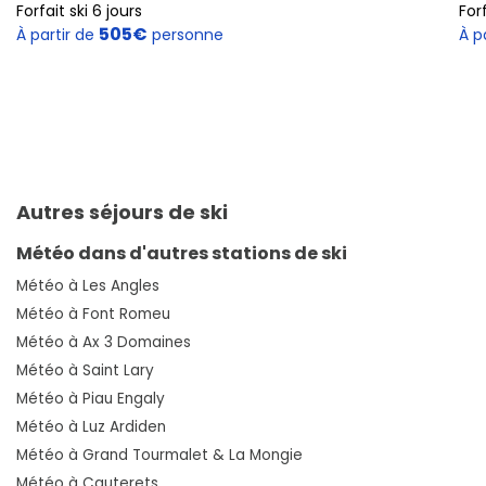
Forfait ski 6 jours
Forf
505€
À partir de
personne
À p
Autres séjours de ski
Météo dans d'autres stations de ski
Météo à Les Angles
Météo à Font Romeu
Météo à Ax 3 Domaines
Météo à Saint Lary
Météo à Piau Engaly
Météo à Luz Ardiden
Météo à Grand Tourmalet & La Mongie
Météo à Cauterets