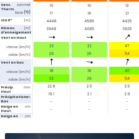
Sens.
sommet
10
10
13
Therm.
(ºC)
base (ºC)
17
16
21
ISO 0º
(m)
4448
4585
4425
Niveau
(m)
3948
4085
3925
d'enneigement
Vent en Haut
22
22
47
vitesse (km/h)
29
25
54
rafale (km/h)
Vent en bas
18
18
40
vitesse (km/h)
32
29
54
rafale (km/h)
22.8
2.5
3.5
Précip.
mm
Haut
19.1
2.1
2.9
Précipitations
mm
Bas
-
-
-
Neige en
cm
-
-
-
Haut.
Neige en
cm
Bas