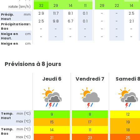
32
29
14
11
29
22
14
rafale (km/h)
2.9
11.7
8.1
0.1
-
-
2.5
Précip.
mm
Haut
2.5
9.8
6.7
0.1
-
-
2.1
Précipitations
mm
Bas
-
-
-
-
-
-
-
Neige en
cm
-
-
-
-
-
-
-
Haut.
Neige en
cm
Bas
Prévisions à 8 jours
Jeudi 6
Vendredi 7
Samedi 
Temp.
min (ºC)
9
8
12
Haut
max (ºC)
15
17
19
Temp.
min (ºC)
14
11
18
Bas
max (ºC)
21
23
25