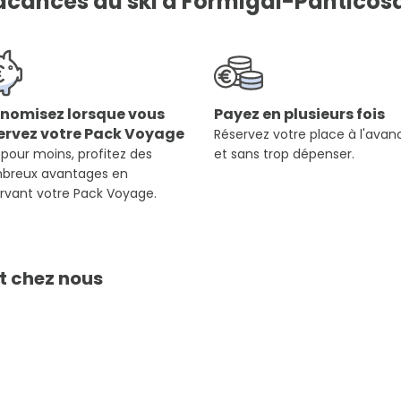
acances au ski à Formigal-Panticosa
nomisez lorsque vous
Payez en plusieurs fois
ervez votre Pack Voyage
Réservez votre place à l'avan
 pour moins, profitez des
et sans trop dépenser.
breux avantages en
rvant votre Pack Voyage.
t chez nous