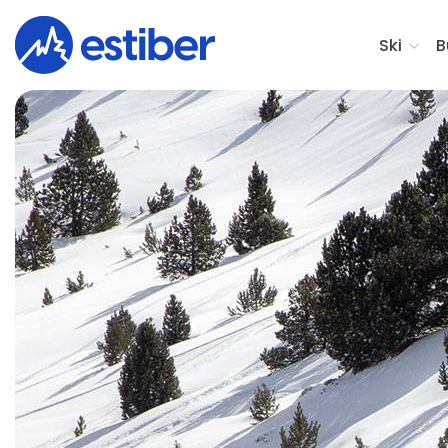
Ski
B