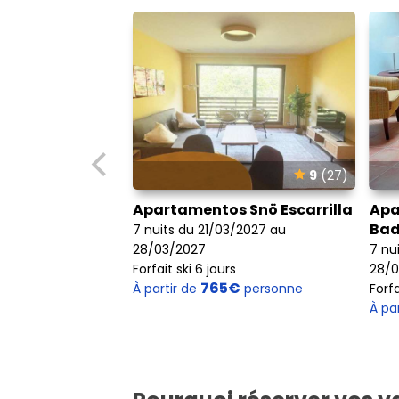
9
(27)
Apartamentos Snö Escarrilla
Apa
Bad
7 nuits du 21/03/2027 au
28/03/2027
7 nu
Forfait ski 6 jours
28/0
765€
À partir de
personne
Forfa
À pa