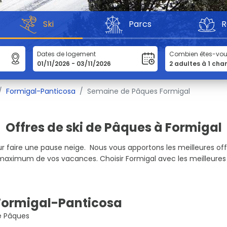
Ski
Parcs
R
Dates de logement
Combien êtes-vo
Formigal-Panticosa
Semaine de Pâques Formigal
Offres de ski de Pâques à Formigal
our faire une pause neige. Nous vous apportons les meilleures o
 maximum de vos vacances. Choisir Formigal avec les meilleures o
Formigal-Panticosa
de Pâques