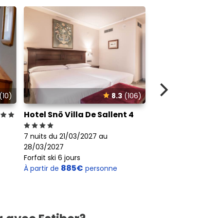
(10)
8.3
(106)
0
Hotel Snö Villa De Sallent 4
Hotel Snö Aragó
7 nuits du 21/03/2027 au
7 nuits du 21/03/2
28/03/2027
28/03/2027
Forfait ski 6 jours
Forfait ski 6 jours
885€
995€
À partir de
personne
À partir de
p