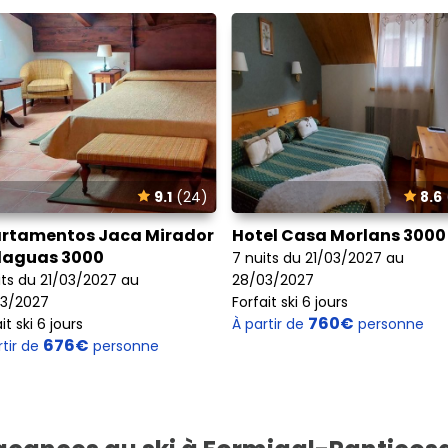
9.1
(24)
8.6
rtamentos Jaca Mirador
Hotel Casa Morlans 300
aguas 3000
7 nuits du 21/03/2027 au
its du 21/03/2027 au
28/03/2027
3/2027
Forfait ski 6 jours
760€
it ski 6 jours
À partir de
personne
676€
rtir de
personne