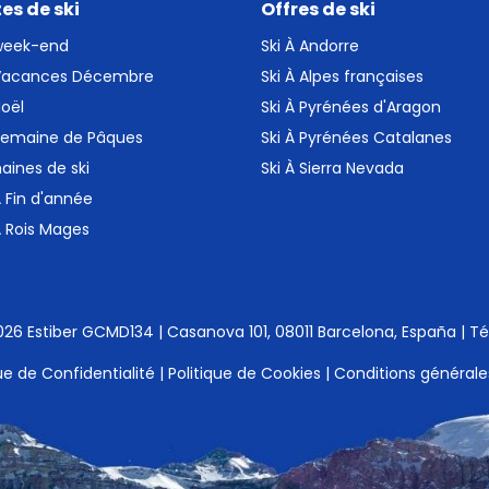
es de ski
Offres de ski
 week-end
Ski À Andorre
 Vacances Décembre
Ski À Alpes françaises
Noël
Ski À Pyrénées d'Aragon
 Semaine de Pâques
Ski À Pyrénées Catalanes
aines de ski
Ski À Sierra Nevada
À Fin d'année
À Rois Mages
026 Estiber GCMD134
|
Casanova 101, 08011 Barcelona, España
|
Tél
que de Confidentialité
|
Politique de Cookies
|
Conditions générale