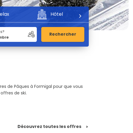
elax
Hôtel
Aventure
us?
Rechercher
ffres de Pâques à Formigal pour que vous
ffres de ski.
Découvrez toutes les offres
>