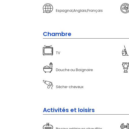
Espagnol,Anglais,Français
Chambre
TV
Douche ou Baignoire
Sèche-cheveux
Activités et loisirs
Piscine extérieure chauffée