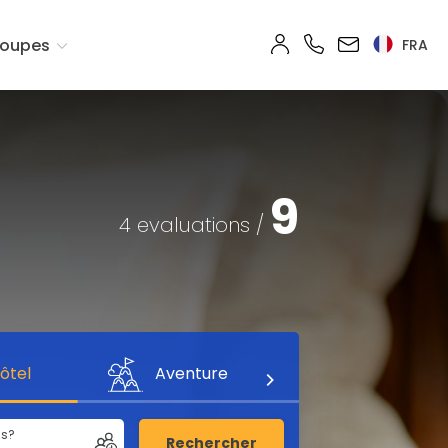
oupes
FRA
9
4 evaluations /
ôtel
Aventure
us?
Rechercher