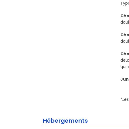
Typ
Cha
doub
Cha
doub
Cha
deux
qui 
Jun
*Les
Hébergements