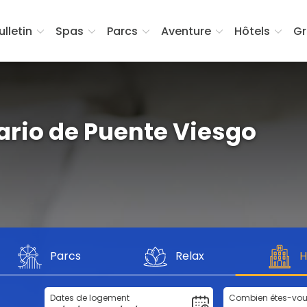
ulletin
Spas
Parcs
Aventure
Hôtels
Gr
ario de Puente Viesgo
Parcs
Relax
H
Dates de logement
Combien êtes-vo