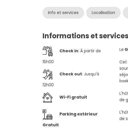
Info et services
Localisation
Informations et service
Le
G
Check in
: À partir de
15h00
Cet 
sour
Check out
: Jusqu'à
séjo
bask
12h00
L'hô
Wi-Fi gratuit
de g
L'hô
Parking extérieur
de s
Gratuit