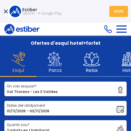
Estiber
VEURE
GRATIS - A Google Play
Ofertes d'esquí hotel+forfet
Esquí
Parcs
Relax
Hot
On vols esquiar?
Dates del allotjament
Quants sou?