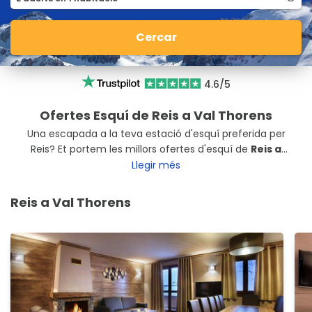
Cercar
4.6/5
Ofertes Esquí de Reis a Val Thorens
Una escapada a la teva estació d'esquí preferida per
Reis? Et portem les millors ofertes d'esquí de
Reis a
Valthorens
perquè aprofitis les teves vacances de
Llegir més
nadal al millor preu. Aprofita les vacances de Nadal per
esquiar amb
Estiber a Val Thorens
.
Reis a Val Thorens