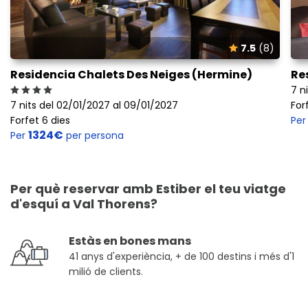
7.5
(8)
Residencia Chalets Des Neiges (Hermine)
Re
7 n
7 nits del 02/01/2027 al 09/01/2027
For
Forfet 6 dies
Pe
1324€
Per
per persona
Per què reservar amb Estiber el teu viatge
d'esquí a Val Thorens?
Estàs en bones mans
41 anys d'experiència, + de 100 destins i més d'1
milió de clients.