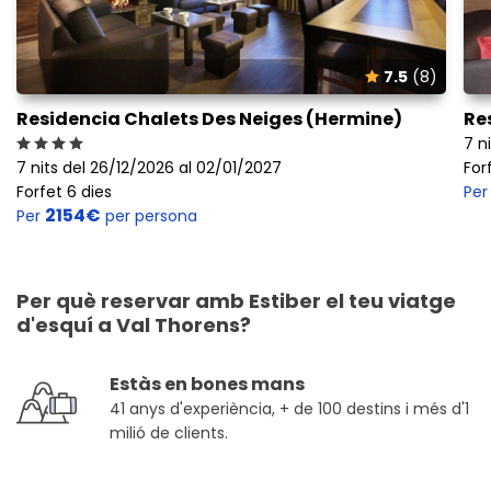
7.5
(8)
Residencia Chalets Des Neiges (Hermine)
Re
7 n
7 nits del 26/12/2026 al 02/01/2027
For
Forfet 6 dies
Pe
2154€
Per
per persona
Per què reservar amb Estiber el teu viatge
d'esquí a Val Thorens?
Estàs en bones mans
41 anys d'experiència, + de 100 destins i més d'1
milió de clients.