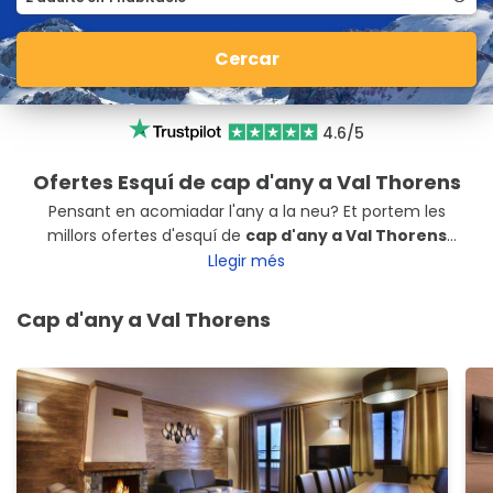
Cercar
4.6/5
Ofertes Esquí de cap d'any a Val Thorens
Pensant en acomiadar l'any a la neu? Et portem les
millors ofertes d'esquí de
cap d'any a Val Thorens
perquè aprofitis al màxim les teves vacances. Ja pots
Llegir més
reservar el teu allotjament i forfait a
Val Thorens,
França
. El destí més popular dels Alps francesos.
Cap d'any a Val Thorens