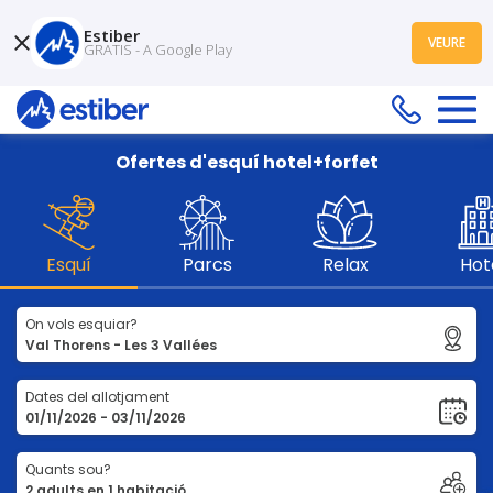
Estiber
VEURE
GRATIS - A Google Play
Ofertes d'esquí hotel+forfet
Esquí
Parcs
Relax
Hot
On vols esquiar?
Dates del allotjament
Quants sou?