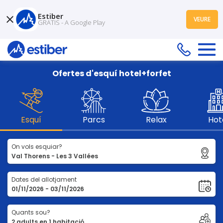
Estiber
VEURE
GRATIS - A Google Play
Ofertes d'esquí hotel+forfet
Esquí
Parcs
Relax
Hot
On vols esquiar?
Dates del allotjament
Quants sou?