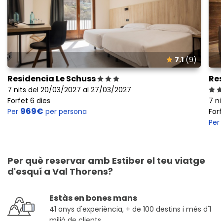
7.1
(9)
Residencia Le Schuss
Re
7 nits del 20/03/2027 al 27/03/2027
Forfet 6 dies
7 n
969€
Per
per persona
For
Pe
Per què reservar amb Estiber el teu viatge
d'esquí a Val Thorens?
Estàs en bones mans
41 anys d'experiència, + de 100 destins i més d'1
milió de clients.