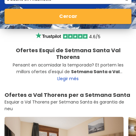
Cercar
4.6/5
Ofertes Esquí de Setmana Santa Val
Thorens
Pensant en acomiadar la temporada? Et portem les
millors ofertes d'esquí de
Setmana Santa a Val
Thorens
perquè aprofitis al màxim les teves vacances.
Llegir més
A
Val Thorens trobaràs molts allotjaments a peu de
pistes
, i es que el poble es troba envoltat de pistes
Ofertes a Val Thorens per a Setmana Santa
esquiables. Utilitza el cercador per trobar el teu
Esquiar a Val Thorens per Setmana Santa és garantia de
allotjament per Setmana Santa.
neu