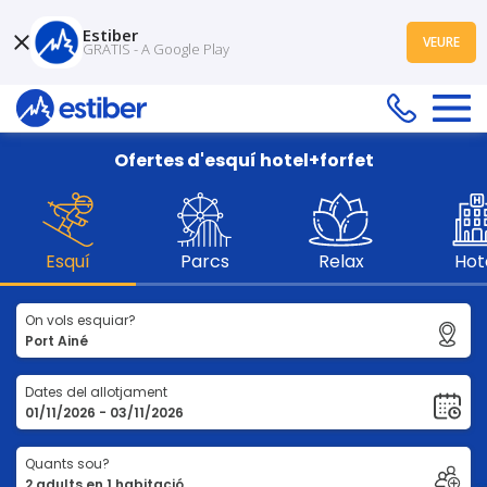
Estiber
VEURE
GRATIS - A Google Play
Ofertes d'esquí hotel+forfet
Esquí
Parcs
Relax
Hot
On vols esquiar?
Dates del allotjament
Quants sou?