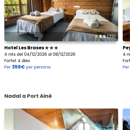
8.5
(73)
Hotel Les Brases
Pe
4 nits del 04/12/2026 al 08/12/2026
4 n
Forfet 4 dies
For
359€
Per
per persona
Pe
Nadal a Port Ainé