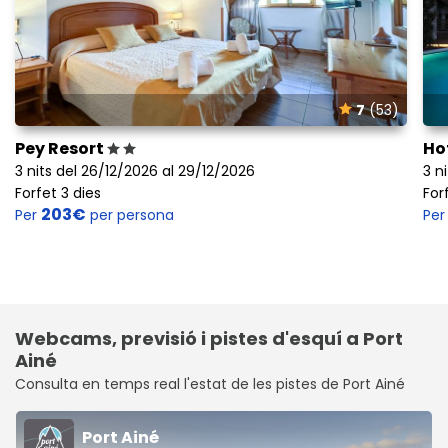
7
(53)
Pey Resort
Ho
3 nits del 26/12/2026 al 29/12/2026
3 n
Forfet 3 dies
For
203€
Per
per persona
Pe
Webcams, previsió i pistes d'esquí a Port
Ainé
Consulta en temps real l'estat de les pistes de Port Ainé
Port Ainé