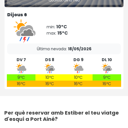
Qualitat de la neu
Dijous 6
10ºC
min:
15ºC
max:
Última nevada:
18/05/2026
DV 7
DS 8
DG 9
DL 10
9ºC
10ºC
10ºC
9ºC
16ºC
16ºC
16ºC
16ºC
Per què reservar amb Estiber el teu viatge
d'esquí a Port Ainé?