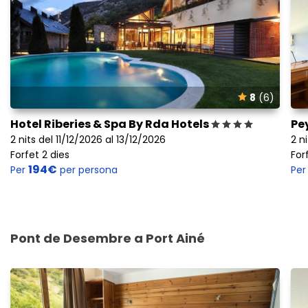
8
(6)
Hotel Riberies & Spa By Rda Hotels
Pe
2 nits del 11/12/2026 al 13/12/2026
2 n
Forfet 2 dies
For
194€
Per
per persona
Pe
Pont de Desembre a Port Ainé