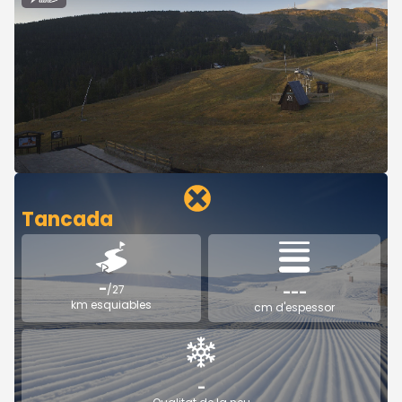
Tancada
-
/27
---
km esquiables
cm d'espessor
-