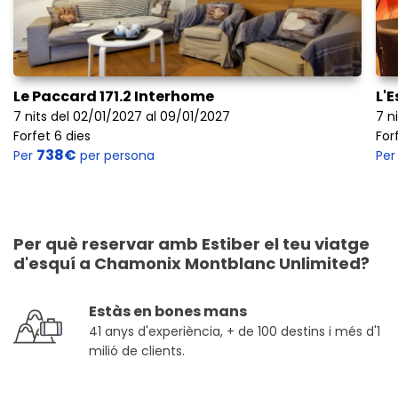
Le Paccard 171.2 Interhome
L'
7 nits del 02/01/2027 al 09/01/2027
7 n
Forfet 6 dies
For
738€
Per
per persona
Pe
Per què reservar amb Estiber el teu viatge
d'esquí a Chamonix Montblanc Unlimited?
Estàs en bones mans
41 anys d'experiència, + de 100 destins i més d'1
milió de clients.