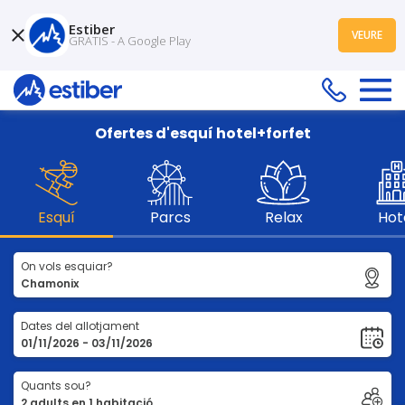
Estiber
VEURE
GRATIS - A Google Play
Ofertes d'esquí hotel+forfet
Esquí
Parcs
Relax
Hot
On vols esquiar?
Dates del allotjament
Quants sou?