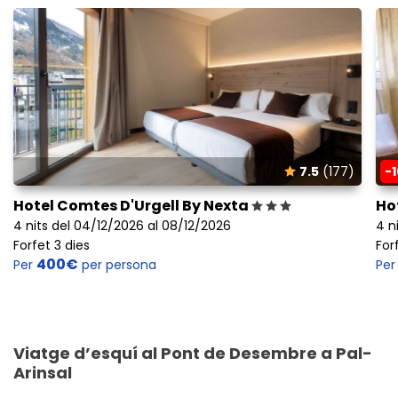
7.5
(177)
-
Hotel Comtes D'Urgell By Nexta
Ho
4 nits del 04/12/2026 al 08/12/2026
4 n
Forfet 3 dies
For
400€
Per
per persona
Pe
Viatge d’esquí al Pont de Desembre a Pal-
Arinsal