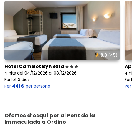
8.3
(45)
Hotel Camelot By Nexta
Ap
4 nits del 04/12/2026 al 08/12/2026
4 n
Forfet 3 dies
For
441€
Per
per persona
Pe
Ofertes d’esquí per al Pont de la
Immaculada a Ordino