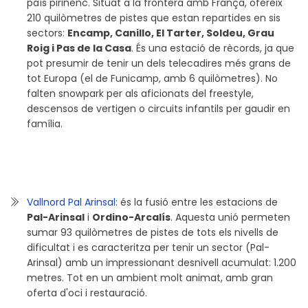
país pirinenc. Situat a la frontera amb França, ofereix
210 quilòmetres de pistes que estan repartides en sis
sectors:
Encamp, Canillo, El Tarter, Soldeu, Grau
Roig i Pas de la Casa
. És una estació de rècords, ja que
pot presumir de tenir un dels telecadires més grans de
tot Europa (el de Funicamp, amb 6 quilòmetres). No
falten snowpark per als aficionats del freestyle,
descensos de vertigen o circuits infantils per gaudir en
família.
Vallnord Pal Arinsal:
és la fusió entre les estacions de
Pal-Arinsal
i
Ordino-Arcalís
. Aquesta unió permeten
sumar 93 quilòmetres de pistes de tots els nivells de
dificultat i es caracteritza per tenir un sector (Pal-
Arinsal) amb un impressionant desnivell acumulat: 1.200
metres. Tot en un ambient molt animat, amb gran
oferta d'oci i restauració.