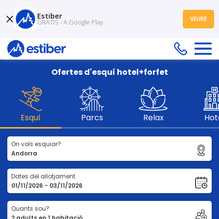
Estiber
VEURE
GRATIS - A Google Play
Ofertes d'esquí hotel+forfet
Esquí
Parcs
Relax
Hot
On vols esquiar?
Dates del allotjament
Quants sou?