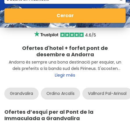
Cercar
4.6/5
Ofertes d'hotel + forfet pont de
desembre a Andorra
Andorra és sempre una bona destinació per esquiar, un
dels preferits a la banda sud dels Pirineus. S'acosten
aquests cobejats dies festius del pont de la
Llegir més
Immaculada: Per què no passes aquestes jornades de
vacances a les pistes d'esquí d'
Andorra
? Hi ha
Grandvalira
Ordino Arcalís
Vallnord Pal-Arinsal
estacions per a tots els gustos i butxaques. Aquí
trobaràs les millors
ofertes a Andorra
per
esquiar
durant el pont de desembre
.
Ofertes d’esquí per al Pont de la
Immaculada a Grandvalira