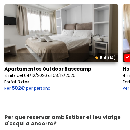
8.4
(14)
-
Apartamentos Outdoor Basecamp
Ho
4 nits del 04/12/2026 al 08/12/2026
4 n
Forfet 3 dies
For
502€
Per
per persona
Pe
Per què reservar amb Estiber el teu viatge
d'esquí a Andorra?