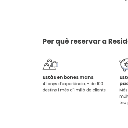
Per què reservar a Resid
Estàs en bones mans
Est
pa
41 anys d'experiència, + de 100
destins i més d'1 milió de clients.
Més 
múlt
teu