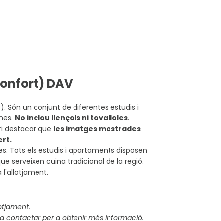
(Confort) DAV
). Són un conjunt de diferentes estudis i
ones.
No inclou llençols ni tovalloles
.
ri destacar que
les imatges mostrades
ert.
s. Tots els estudis i apartaments disposen
ue serveixen cuina tradicional de la regió.
 l'allotjament.
lotjament.
a contactar per a obtenir més informació.