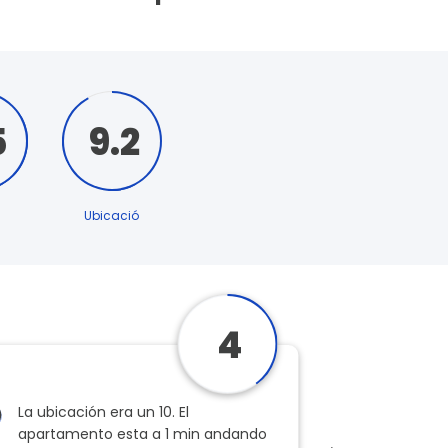
5
9.2
Ubicació
4
La ubicación era un 10. El
Su ubicaci
apartamento esta a 1 min andando
estaba. Lo