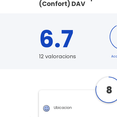
(Confort) DAV
6.7
12 valoracions
Acc
8
Ubicacion