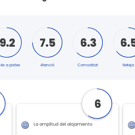
9.2
7.5
6.3
6.
és a pistes
Atenció
Comoditat
Neteja
6
La amplitud del alojamiento