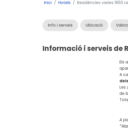
Inici
Hotels
Residències varies 1650 L
Info i serveis
Ubicació
Valor
Informació i serveis de 
Els 
apar
A ca
del
Les 
de b
Tots
A pa
*Alg