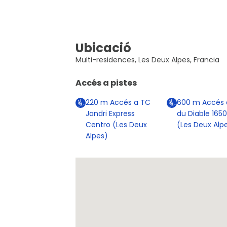
Ubicació
Multi-residences, Les Deux Alpes, Francia
Accés a pistes
220
m
Accés a TC
600
m
Accés 
Jandri Express
du Diable 1650
Centro (Les Deux
(Les Deux Alp
Alpes)