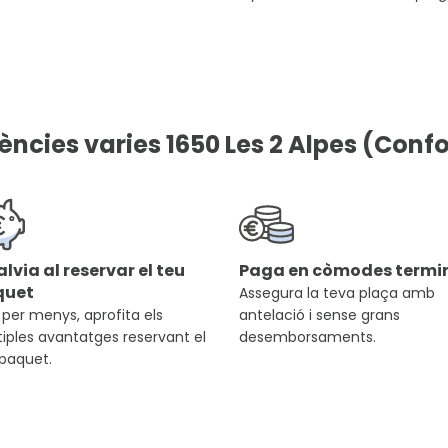
ències varies 1650 Les 2 Alpes (Conf
alvia al reservar el teu
Paga en còmodes termin
quet
Assegura la teva plaça amb
per menys, aprofita els
antelació i sense grans
iples avantatges reservant el
desemborsaments.
 paquet.