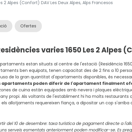
es 2 Alpes (Confort) DAV Les Deux Alpes, Alps Francesos
ació
Ofertes
Residències varies 1650 Les 2 Alpes 
apartaments estan situats al centre de l'estació (Residència 1650
taments ben equipats, tenen capacitat des de 2 fins a 10 pers
usa de la gran quantitat d'apartaments disponibles, és necessa
s apartaments poden diferir de l'apartament finalment of
zones de cuina están equipades amb nevera i plaques elèctrique
any propi. Als voltants de l'establiment hi ha molts restaurants q
 els allotjaments requereixen fiança, a dipositar un cop s'arriba a
rtir del 10 de desembre: taxa turística de pagament directe a l'al
uns serveis esmentats anteriorment poden modificar-se. Es preg