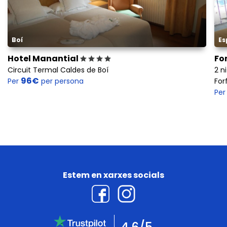
Boí
Es
Hotel Manantial
Fo
Circuit Termal Caldes de Boí
2 n
96€
Per
per persona
For
Pe
Estem en xarxes socials