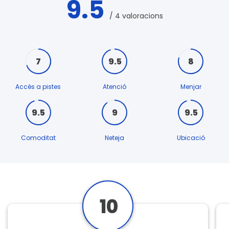
9.5
/ 4 valoracions
7
9.5
8
Accés a pistes
Atenció
Menjar
9.5
9
9.5
Comoditat
Neteja
Ubicació
10