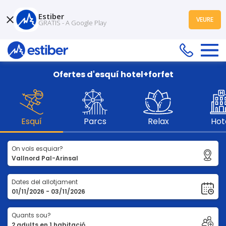
Estiber
VEURE
GRATIS - A Google Play
Ofertes d'esquí hotel+forfet
Esquí
Parcs
Relax
Hot
On vols esquiar?
Dates del allotjament
Quants sou?