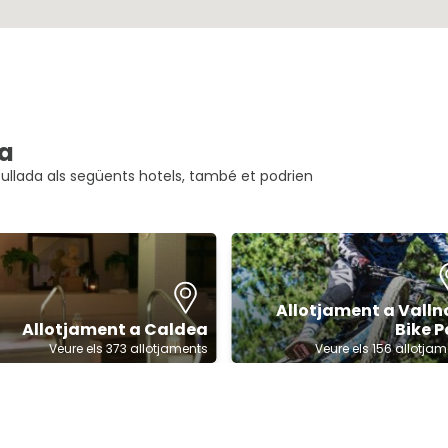
ra
ullada als següents hotels, també et podrien
Allotjament a Valln
Allotjament a Caldea
Bike P
Veure els 373 allotjaments
Veure els 156 allotja