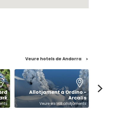
Veure hotels de Andorra
>
ord
Allotjament a Ordino -
ark
Arcalís
Allotjament a 
ments
Veure els 148 allotjaments
Veure el