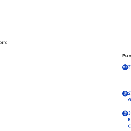
orra
Pun
3
2
G
3
B
O