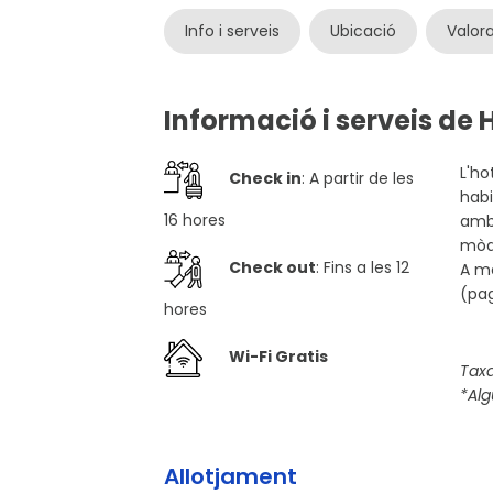
Info i serveis
Ubicació
Valor
Informació i serveis de
L'ho
Check in
: A partir de les
habi
16 hores
amb 
mòde
Check out
: Fins a les 12
A mé
(pa
hores
Wi-Fi Gratis
Taxa
*Alg
Allotjament