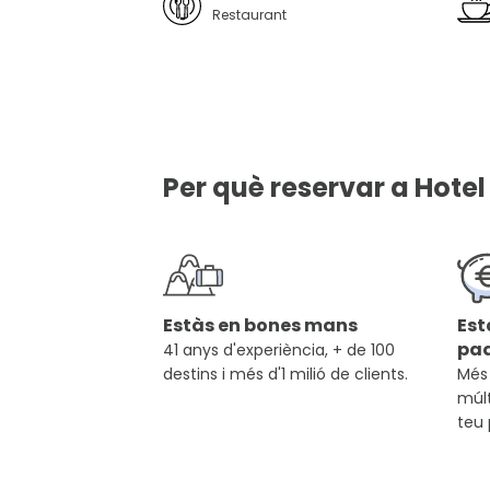
Restaurant
Per què reservar a Hote
Estàs en bones mans
Est
pa
41 anys d'experiència, + de 100
destins i més d'1 milió de clients.
Més 
múlt
teu