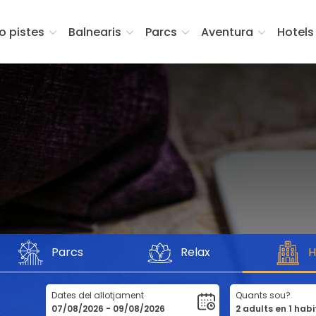
fo pistes
Balnearis
Parcs
Aventura
Hotels
Parcs
Relax
H
Dates del allotjament
Quants sou?