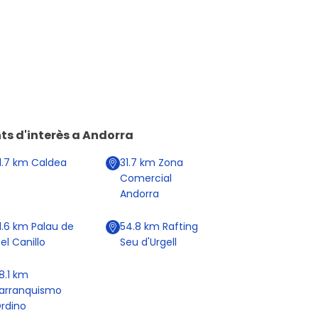
ts d'interès a
Andorra
1.7
km
Caldea
31.7
km
Zona
Comercial
Andorra
1.6
km
Palau de
54.8
km
Rafting
el Canillo
Seu d'Urgell
8.1
km
arranquismo
rdino