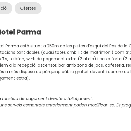
ació
Ofertes
 Hotel Parma
tel Parma està situat a 250m de les pistes d'esquí del Pas de la C
tacions tant dobles (quasi totes amb llit de matrimoni) com trip
TV, telèfon, wi-fi de pagament extra (2 al dia) i caixa forta (2 a
m a la recepció, ascensor, bar amb zona de jocs, cafeteria, res
s a més disposa de pàrquing públic gratuït davant i darrere de 
gament extra).
 turística de pagament directe a l'allotjament.
uns serveis esmentats anteriorment poden modificar-se. Es preg