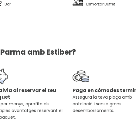
Bar
Esmorzar Buffet
l Parma amb Estiber?
alvia al reservar el teu
Paga en còmodes termin
quet
Assegura la teva plaça amb
per menys, aprofita els
antelació i sense grans
iples avantatges reservant el
desemborsaments.
 paquet.