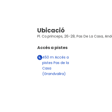
Ubicació
Pl. Co.princeps, 26-28, Pas De La Casa, And
Accés a pistes
450
m
Accés a
pistes Pas de la
Casa
(Grandvalira)