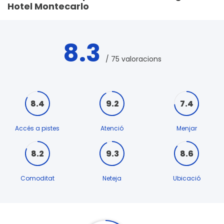
Hotel Montecarlo
8.3
/ 75 valoracions
8.4
9.2
7.4
Accés a pistes
Atenció
Menjar
8.2
9.3
8.6
Comoditat
Neteja
Ubicació