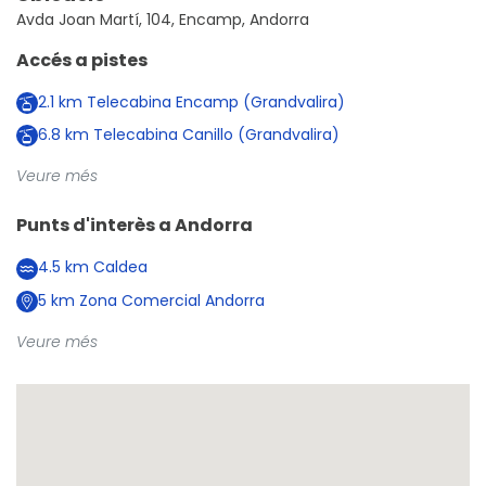
Avda Joan Martí, 104, Encamp, Andorra
Accés a pistes
2.1
km
Telecabina Encamp (Grandvalira)
6.8
km
Telecabina Canillo (Grandvalira)
Veure més
Punts d'interès a
Andorra
4.5
km
Caldea
5
km
Zona Comercial Andorra
Veure més