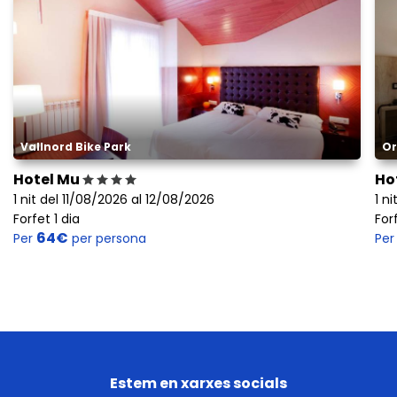
Vallnord Bike Park
Or
Hotel Mu
Ho
1 nit del 11/08/2026 al 12/08/2026
1 n
Forfet 1 dia
Forf
64€
Per
per persona
Pe
Estem en xarxes socials