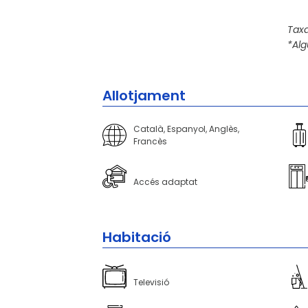
Taxa
*Alg
Allotjament
Català, Espanyol, Anglès,
Francès
Accés adaptat
Habitació
Televisió