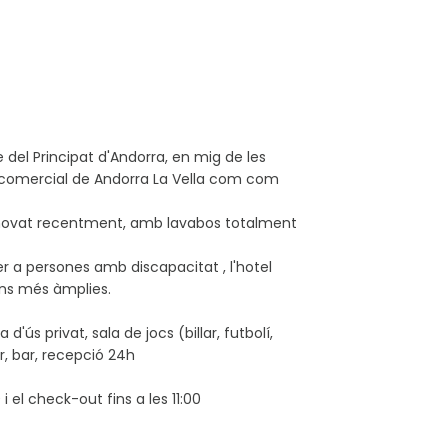
e del Principat d'Andorra, en mig de les
 i comercial de Andorra La Vella com com
 renovat recentment, amb lavabos totalment
r a persones amb discapacitat , l'hotel
ons més àmplies.
'ús privat, sala de jocs (billar, futbolí,
r, bar, recepció 24h
i el check-out fins a les 11:00