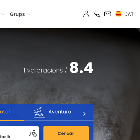
Grups
CAT
8.4
11 valoracions /
otel
Aventura
Cercar