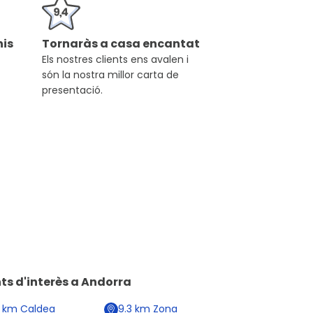
is
Tornaràs a casa encantat
Els nostres clients ens avalen i
són la nostra millor carta de
presentació.
ts d'interès a
Andorra
9
km
Caldea
9.3
km
Zona