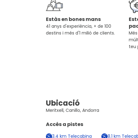
Estàs en bones mans
Est
pa
41 anys d'experiència, + de 100
destins i més d'1 milió de clients.
Més 
múlt
teu
Ubicació
Meritxell, Canillo, Andorra
Accés a pistes
3.4
km
Telecabina
8.1
km
Telecab