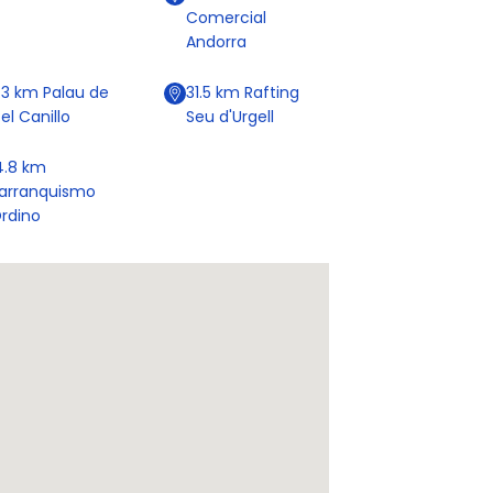
Comercial
Andorra
.3
km
Palau de
31.5
km
Rafting
el Canillo
Seu d'Urgell
4.8
km
arranquismo
rdino