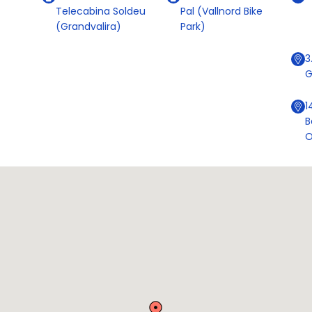
Telecabina Soldeu
Pal (Vallnord Bike
(Grandvalira)
Park)
3
G
1
B
O