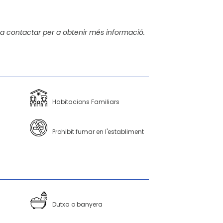
a contactar per a obtenir més informació.
Habitacions Familiars
Prohibit fumar en l'establiment
Dutxa o banyera