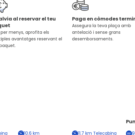
alvia al reservar el teu
Paga en còmodes termin
quet
Assegura la teva plaça amb
per menys, aprofita els
antelació i sense grans
iples avantatges reservant el
desemborsaments.
 paquet.
Pun
ina
10.6
km
11.7
km
Telecabina