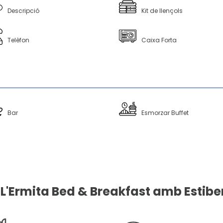
Descripció
Kit de llençols
Telèfon
Caixa Forta
Bar
Esmorzar Buffet
 L'Ermita Bed & Breakfast amb Estibe