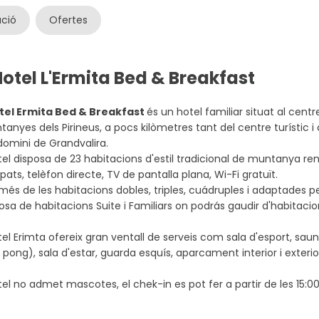
ació
Ofertes
Hotel L'Ermita Bed & Breakfast
tel Ermita Bed & Breakfast
és un hotel familiar situat al centr
anyes dels Pirineus, a pocs kilòmetres tant del centre turístic
domini de Grandvalira.
tel disposa de 23 habitacions d'estil tradicional de muntanya
pats, telèfon directe, TV de pantalla plana, Wi-Fi gratuït.
és de les habitacions dobles, triples, cuádruples i adaptades pe
osa de habitacions Suite i Familiars on podrás gaudir d'habitaci
tel Erimta ofereix gran ventall de serveis com sala d'esport, sauna d
 pong), sala d'estar, guarda esquís, aparcament interior i exterio
tel no admet mascotes, el chek-in es pot fer a partir de les 15:00 