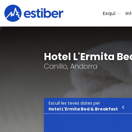
Esquí
In
Hotel L'Ermita Be
Canillo, Andorra
Escull les teves dates per
Esquí
Hotel L'Ermita Bed & Breakfast