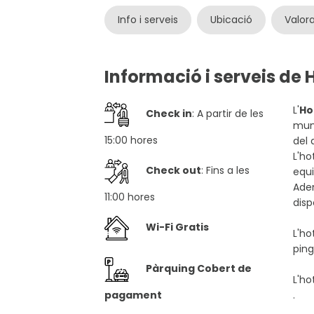
Info i serveis
Ubicació
Valor
Informació i serveis de 
L'
Ho
Check in
: A partir de les
munt
15:00 hores
del 
L'ho
Check out
: Fins a les
equi
Adem
11:00 hores
disp
Wi-Fi Gratis
L'ho
ping
Pàrquing Cobert de
L'ho
pagament
.