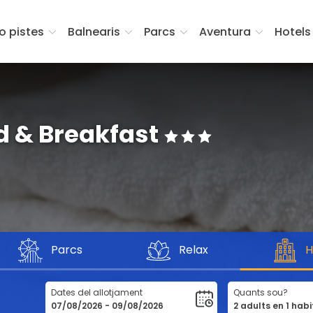
fo pistes
Balnearis
Parcs
Aventura
Hotels
d & Breakfast
Parcs
Relax
H
Dates del allotjament
Quants sou?