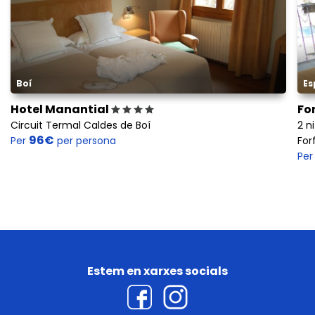
Boí
Es
Hotel Manantial
Fo
Circuit Termal Caldes de Boí
2 n
96€
Per
per persona
For
Pe
Estem en xarxes socials