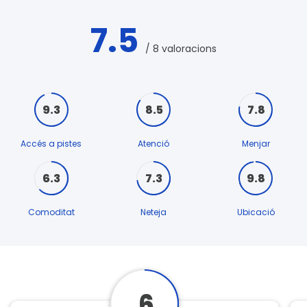
7.5
/ 8 valoracions
9.3
8.5
7.8
Accés a pistes
Atenció
Menjar
6.3
7.3
9.8
Comoditat
Neteja
Ubicació
6