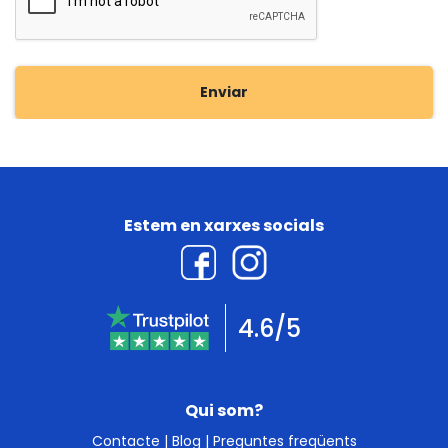
Enviar
Estem en xarxes socials
4.6/5
Qui som?
Contacte
|
Blog
|
Preguntes freqüents