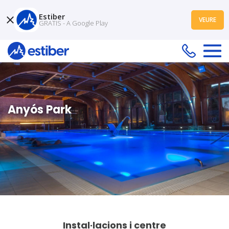
Estiber
VEURE
GRATIS - A Google Play
Anyós Park
Instal·lacions i centre