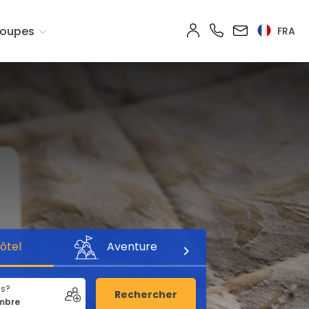
oupes
FRA
ôtel
Aventure
us?
Rechercher