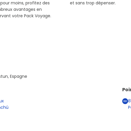
 pour moins, profitez des
et sans trop dépenser.
breux avantages en
rvant votre Pack Voyage.
Astun, Espagne
Poi
ux
8
nchú
P