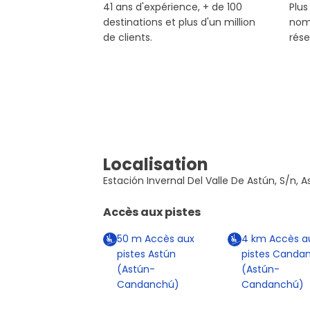
41 ans d'expérience, + de 100
Plus
destinations et plus d'un million
nom
de clients.
rése
Localisation
Estación Invernal Del Valle De Astún, S/n, 
Accès aux pistes
50
m
Accès aux
4
km
Accès a
pistes Astún
pistes Canda
(Astún-
(Astún-
Candanchú)
Candanchú)