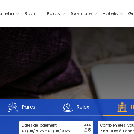
ulletin
Spas
Parcs
Aventure
Hôtels
Gr
Parcs
Relax
H
Dates de logement
Combien êtes-vo