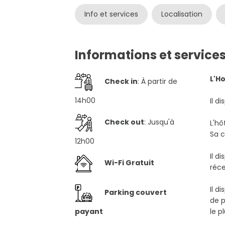
Info et services
Localisation
Informations et service
L'H
Check in
: À partir de
14h00
Il d
Check out
: Jusqu'à
L'hô
Sa c
12h00
Il d
Wi-Fi Gratuit
réce
Il d
Parking couvert
de p
payant
le p