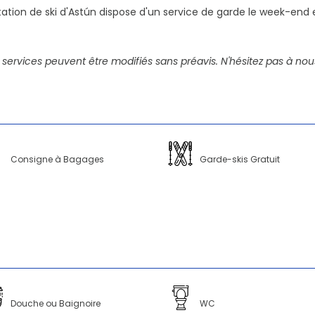
tation de ski d'Astún dispose d'un service de garde le week-end et
 services peuvent être modifiés sans préavis. N'hésitez pas à nou
Consigne à Bagages
Garde-skis Gratuit
Douche ou Baignoire
WC