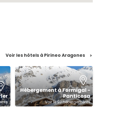
Voir les hôtels à Pirineo Aragones
>
Hébergement à Formigal -
ler
Panticosa
ents
Voir le 93 hébergements