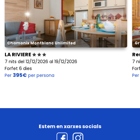
Chamonix Montblanc Unlimited
Gr
LA RIVIERE
Re
7 nits del 12/12/2026 al 19/12/2026
7 n
Forfet 6 dies
For
395€
Per
per persona
Pe
Estem en xarxes socials