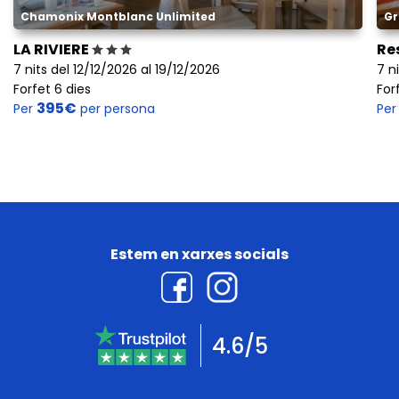
Chamonix Montblanc Unlimited
Gr
LA RIVIERE
Re
7 nits del 12/12/2026 al 19/12/2026
7 n
Forfet 6 dies
For
395€
Per
per persona
Pe
Estem en xarxes socials
4.6/5